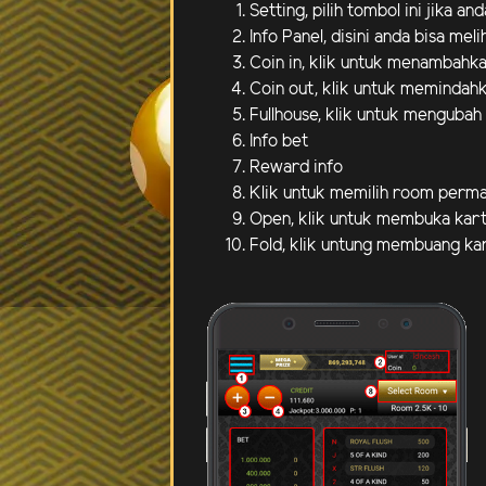
Setting, pilih tombol ini jika
Info Panel, disini anda bisa mel
Coin in, klik untuk menambahka
Coin out, klik untuk memindahk
Fullhouse, klik untuk mengubah 
Info bet
Reward info
Klik untuk memilih room perma
Open, klik untuk membuka kar
Fold, klik untung membuang ka