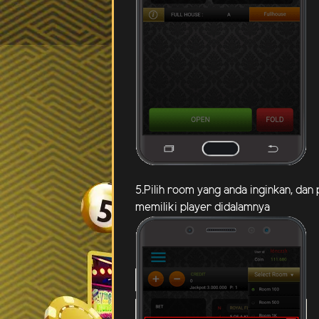
5.Pilih room yang anda inginkan, dan p
memiliki player didalamnya