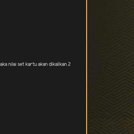
ka nilai set kartu akan dikalikan 2