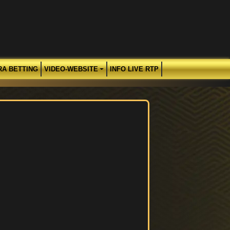
RA BETTING
VIDEO-WEBSITE
INFO LIVE RTP