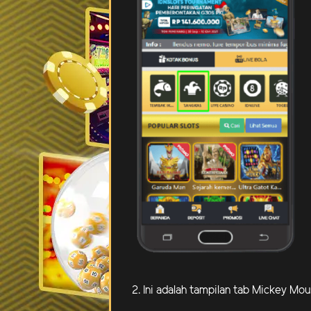
2. Ini adalah tampilan tab Mickey M