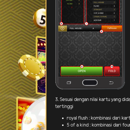
3. Sesuai dengan nilai kartu yang di
tertinggi
royal flush : kombinasi dari kar
5 of a kind : kombinasi dari fou