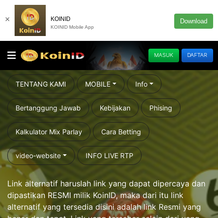
×
KOINID
Download
KOINID Mobile App
MASUK
DAFTAR
TENTANG KAMI
MOBILE
Info
Bertanggung Jawab
Kebijakan
Phising
Kalkulator Mix Parlay
Cara Betting
video-website
INFO LIVE RTP
Link alternatif haruslah link yang dapat dipercaya dan
dipastikan RESMI milik KoinID, maka dari itu link
alternatif yang tersedia disini adalah link Resmi yang