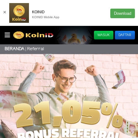
×
KOINID
Download
KOINID Mobile App
MASUK
DAFTAR
Referral
BERANDA