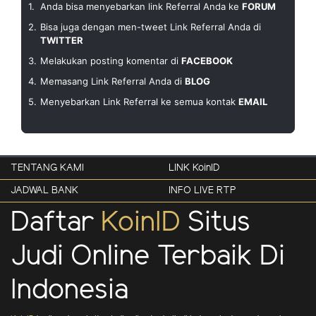
1.
Anda bisa menyebarkan link Referral Anda ke
FORUM
2.
Bisa juga dengan men-tweet Link Referral Anda di
TWITTER
3.
Melakukan posting komentar di
FACEBOOK
4.
Memasang Link Referral Anda di
BLOG
5.
Menyebarkan Link Referral ke semua kontak
EMAIL
TENTANG KAMI
LINK KoinID
JADWAL BANK
INFO LIVE RTP
Daftar
KoinID
Situs
Judi Online Terbaik Di
Indonesia