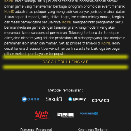
KoinID
hadir sebagai situs judi online terbaik di Indonesia dengan banyak
pilihan game yang menawarkan berbagai program promo dan event menarik.
KoinID
adalah situs pelopor yang menghadirkan banyak jenis permainan dalam
1 akun seperti esport, slots, idnlive, togel, live casino, mickey mouse, tangkas
dan masih banyak game seru lainnya.
KoinID
menghadirkan pengalaman seru
bermain kedalam game dengan tampilan grafik yang modern yang akan
menambah keseruan sensasi permainan. Teknologi terbaru dan terdepan
dikerjakan oleh tim yang ahli dan profesional di bidangnya yang akan menjamin
permainan lebih aman dan nyaman. Setiap proses transaksi di
KoinID
lebih
cepat karena di support banyak pilihan bank swasta terbaik juga berbagai
pilihan metode pembayaran terpopuler.
BACA LEBIH LENGKAP
Metode Pembayaran :
Dukungan Perangkat :
Keamanan Terjamin :